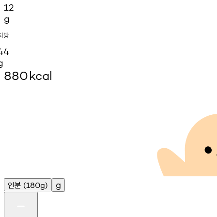
12
g
지방
44
g
880
kcal
인분
g
(180g)