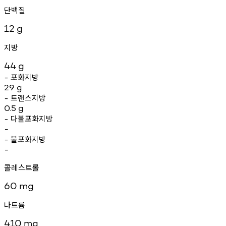
단백질
12
g
지방
44
g
포화지방
-
29
g
트랜스지방
-
0.5
g
다불포화지방
-
-
불포화지방
-
-
콜레스트롤
60
mg
나트륨
410
mg