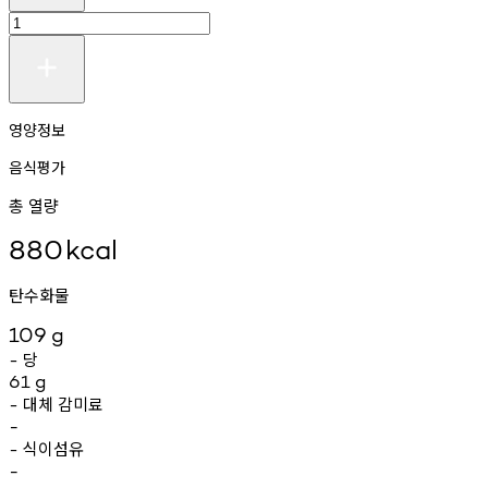
영양정보
음식평가
총 열량
880
kcal
탄수화물
109
g
당
-
61
g
대체
감미료
-
-
식이섬유
-
-