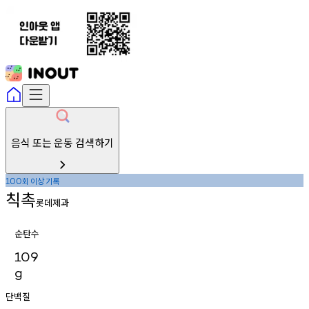
음식 또는 운동 검색하기
회
이상
기록
100
칙촉
롯데제과
순탄수
109
g
단백질