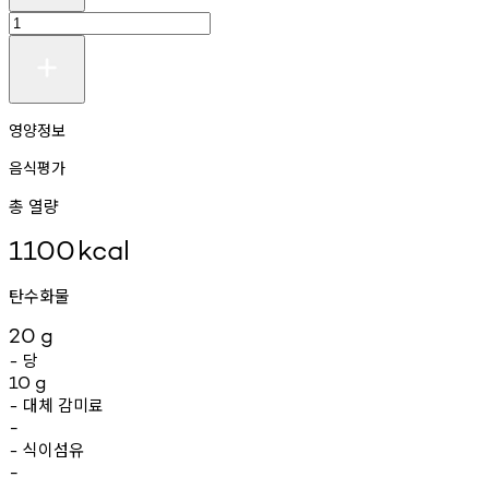
영양정보
음식평가
총 열량
1100
kcal
탄수화물
20
g
당
-
10
g
대체
감미료
-
-
식이섬유
-
-