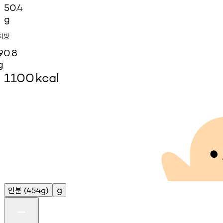
50.4
g
지방
90.8
g
1100
kcal
인분
g
(454g)