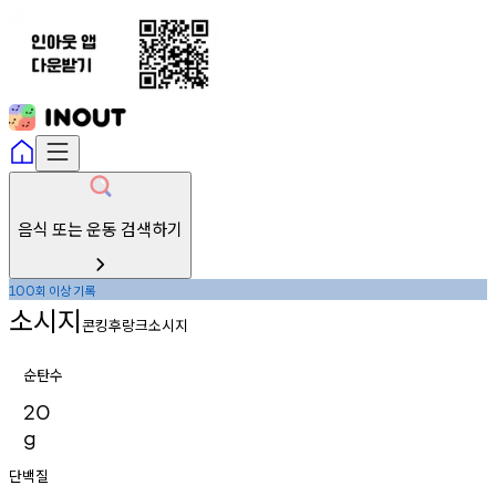
음식 또는 운동 검색하기
회
이상
기록
100
소시지
콘킹후랑크소시지
순탄수
20
g
단백질