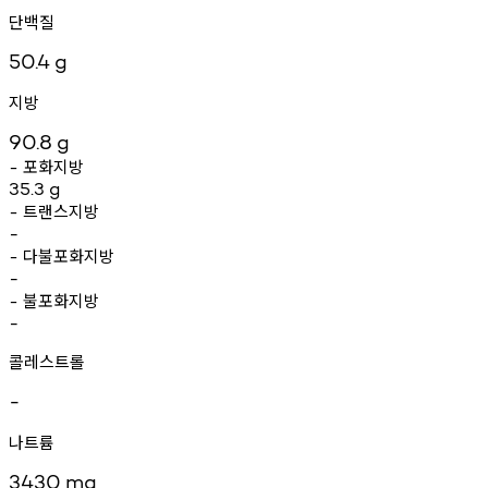
단백질
50.4
g
지방
90.8
g
포화지방
-
35.3
g
트랜스지방
-
-
다불포화지방
-
-
불포화지방
-
-
콜레스트롤
-
나트륨
3430
mg