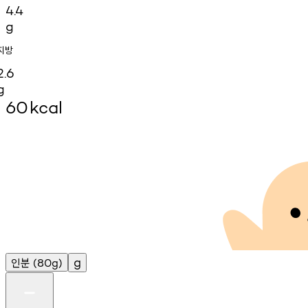
4.4
g
지방
2.6
g
60
kcal
인분
g
(80g)