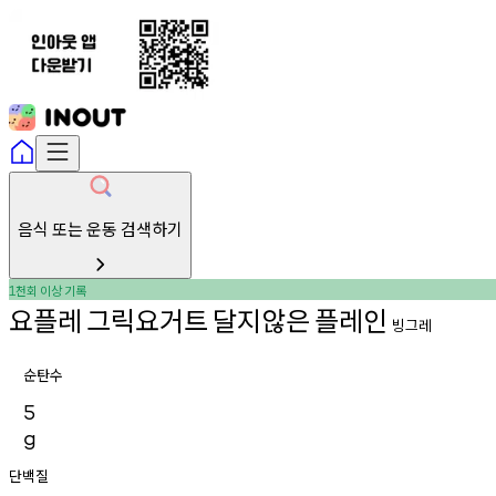
음식 또는 운동 검색하기
천회
이상
기록
1
요플레
그릭요거트
달지않은
플레인
빙그레
순탄수
5
g
단백질