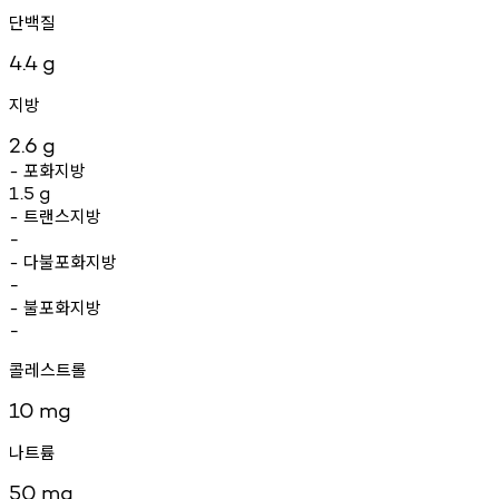
단백질
4.4
g
지방
2.6
g
포화지방
-
1.5
g
트랜스지방
-
-
다불포화지방
-
-
불포화지방
-
-
콜레스트롤
10
mg
나트륨
50
mg