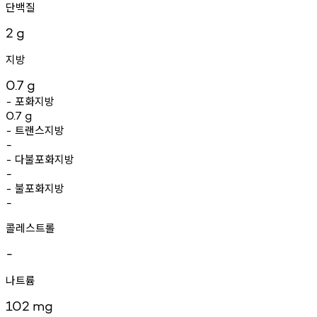
단백질
2
g
지방
0.7
g
포화지방
-
0.7
g
트랜스지방
-
-
다불포화지방
-
-
불포화지방
-
-
콜레스트롤
-
나트륨
102
mg