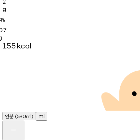
2
g
지방
0.7
g
155
kcal
인분
ml
(590ml)