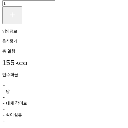
영양정보
음식평가
총 열량
155
kcal
탄수화물
-
당
-
-
대체
감미료
-
-
식이섬유
-
-