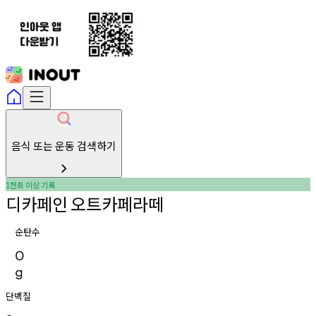
음식 또는 운동 검색하기
천회
이상
기록
1
디카페인
오트카페라떼
순탄수
0
g
단백질