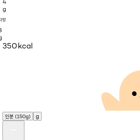
4
g
지방
3
g
350
kcal
인분
g
(150g)