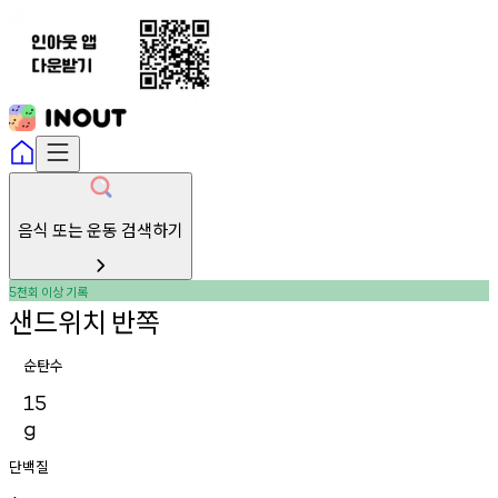
음식 또는 운동 검색하기
천회
이상
기록
5
샌드위치
반쪽
순탄수
15
g
단백질