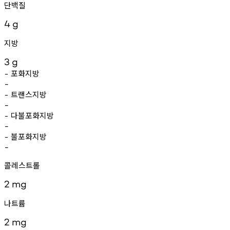
단백질
4
g
지방
3
g
포화지방
-
-
트랜스지방
-
-
다불포화지방
-
-
불포화지방
-
-
콜레스트롤
2
mg
나트륨
2
mg