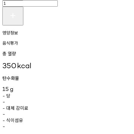
영양정보
음식평가
총 열량
350
kcal
탄수화물
15
g
당
-
-
대체
감미료
-
-
식이섬유
-
-