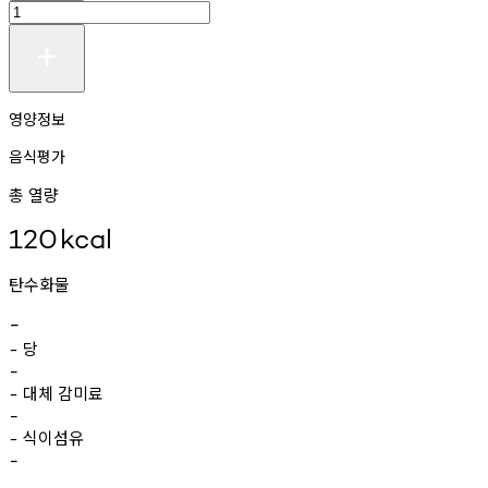
영양정보
음식평가
총 열량
120
kcal
탄수화물
-
당
-
-
대체
감미료
-
-
식이섬유
-
-