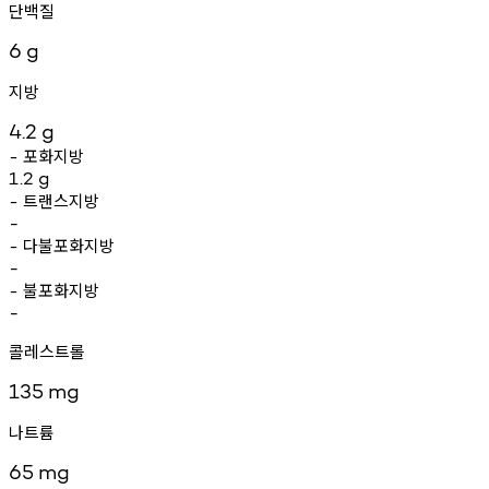
단백질
6
g
지방
4.2
g
포화지방
-
1.2
g
트랜스지방
-
-
다불포화지방
-
-
불포화지방
-
-
콜레스트롤
135
mg
나트륨
65
mg