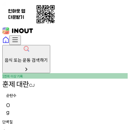
음식 또는 운동 검색하기
천회
이상
기록
1
훈제
대란
CJ
순탄수
0
g
단백질