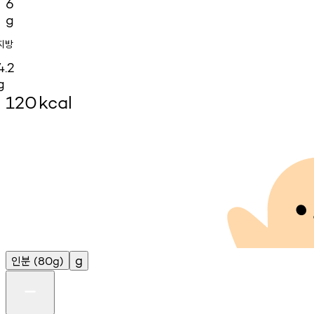
6
g
지방
4.2
g
120
kcal
인분
g
(80g)