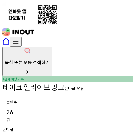
음식 또는 운동 검색하기
천회
이상
기록
1
테이크
얼라이브
망고
덴마크 우유
순탄수
26
g
단백질