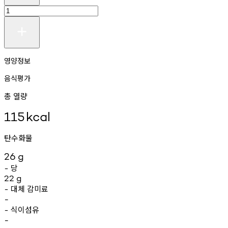
영양정보
음식평가
총 열량
115
kcal
탄수화물
26
g
당
-
22
g
대체
감미료
-
-
식이섬유
-
-