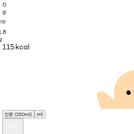
0
g
지방
1.8
g
115
kcal
인분
ml
(250ml)