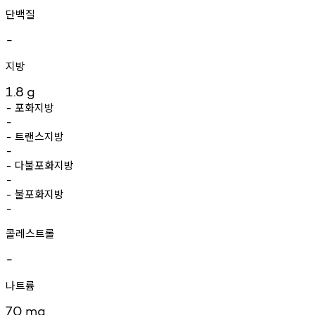
단백질
-
지방
1.8
g
포화지방
-
-
트랜스지방
-
-
다불포화지방
-
-
불포화지방
-
-
콜레스트롤
-
나트륨
70
mg