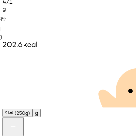
47.1
g
지방
1
g
202.6
kcal
인분
g
(250g)