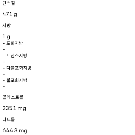
단백질
47.1
g
지방
1
g
포화지방
-
-
트랜스지방
-
-
다불포화지방
-
-
불포화지방
-
-
콜레스트롤
235.1
mg
나트륨
644.3
mg