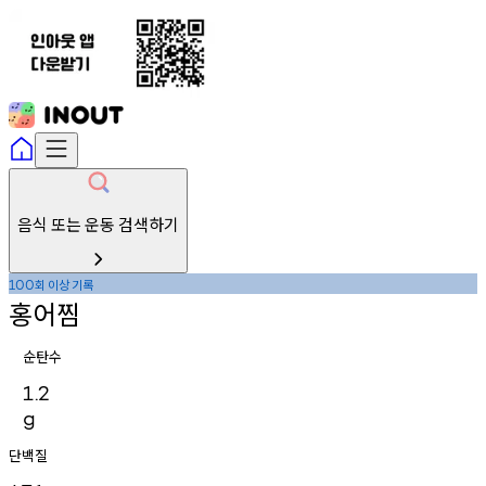
음식 또는 운동 검색하기
회
이상
기록
100
홍어찜
순탄수
1.2
g
단백질