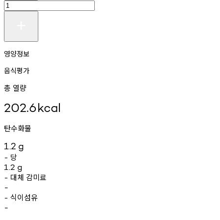
영양정보
음식평가
총 열량
202.6
kcal
탄수화물
1.2
g
당
-
1.2
g
대체
감미료
-
-
식이섬유
-
-