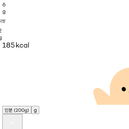
6
g
지방
2
g
185
kcal
인분
g
(200g)