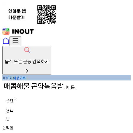
음식 또는 운동 검색하기
회
이상
기록
100
매콤해물
곤약볶음밥
라이틀리
순탄수
34
g
단백질