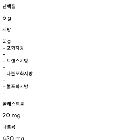
단백질
6
g
지방
2
g
포화지방
-
-
트랜스지방
-
-
다불포화지방
-
-
불포화지방
-
-
콜레스트롤
20
mg
나트륨
430
mg