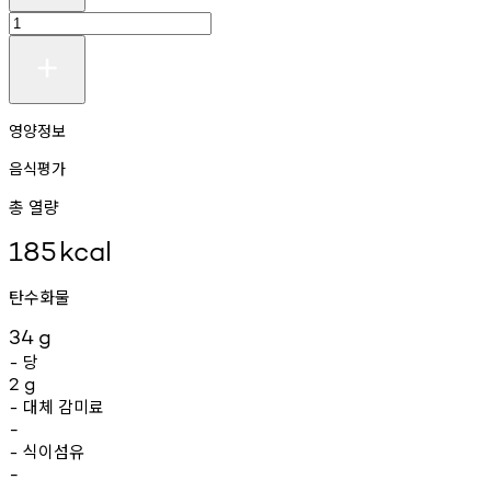
영양정보
음식평가
총 열량
185
kcal
탄수화물
34
g
당
-
2
g
대체
감미료
-
-
식이섬유
-
-