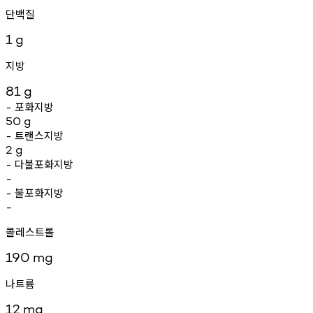
단백질
1
g
지방
81
g
포화지방
-
50
g
트랜스지방
-
2
g
다불포화지방
-
-
불포화지방
-
-
콜레스트롤
190
mg
나트륨
12
mg