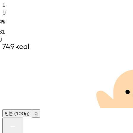
1
g
지방
81
g
749
kcal
인분
g
(100g)