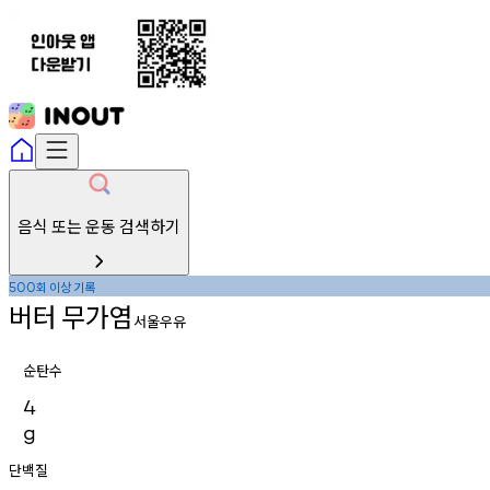
음식 또는 운동 검색하기
회
이상
기록
500
버터
무가염
서울우유
순탄수
4
g
단백질