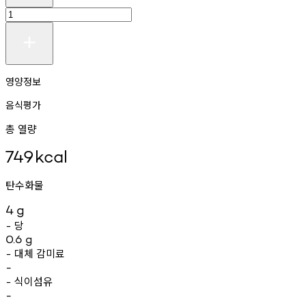
영양정보
음식평가
총 열량
749
kcal
탄수화물
4
g
당
-
0.6
g
대체
감미료
-
-
식이섬유
-
-