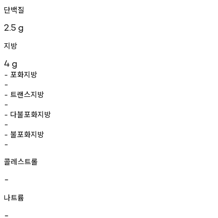
단백질
2.5
g
지방
4
g
포화지방
-
-
트랜스지방
-
-
다불포화지방
-
-
불포화지방
-
-
콜레스트롤
-
나트륨
-