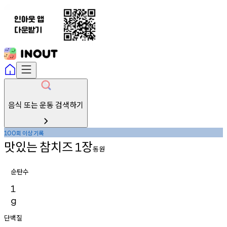
음식 또는 운동 검색하기
회
이상
기록
100
맛있는
참치즈
장
1
동원
순탄수
1
g
단백질