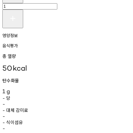
영양정보
음식평가
총 열량
50
kcal
탄수화물
1
g
당
-
-
대체
감미료
-
-
식이섬유
-
-