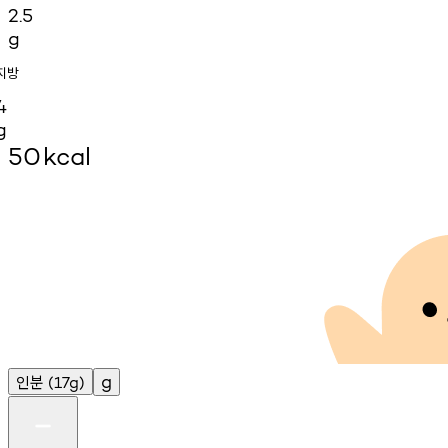
2.5
g
지방
4
g
50
kcal
인분
g
(17g)