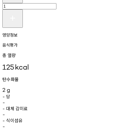
영양정보
음식평가
총 열량
125
kcal
탄수화물
2
g
당
-
-
대체
감미료
-
-
식이섬유
-
-