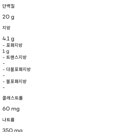
단백질
20
g
지방
4.1
g
포화지방
-
1
g
트랜스지방
-
-
다불포화지방
-
-
불포화지방
-
-
콜레스트롤
60
mg
나트륨
350
mg