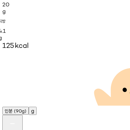
20
g
지방
4.1
g
125
kcal
인분
g
(90g)