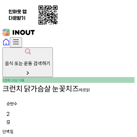
음식 또는 운동 검색하기
천회
이상
기록
5
크런치
닭가슴살
눈꽃치즈
바르닭
순탄수
2
g
단백질