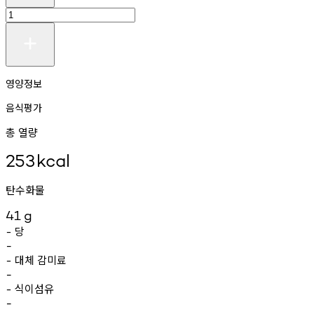
영양정보
음식평가
총 열량
253
kcal
탄수화물
41
g
당
-
-
대체
감미료
-
-
식이섬유
-
-