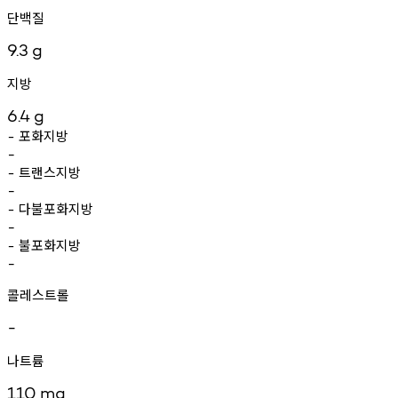
단백질
9.3
g
지방
6.4
g
포화지방
-
-
트랜스지방
-
-
다불포화지방
-
-
불포화지방
-
-
콜레스트롤
-
나트륨
110
mg