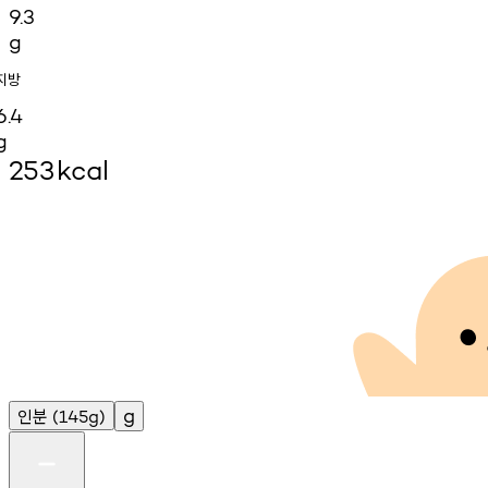
9.3
g
지방
6.4
g
253
kcal
인분
g
(145g)