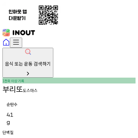
음식 또는 운동 검색하기
천회
이상
기록
1
부리또
도스마스
순탄수
41
g
단백질