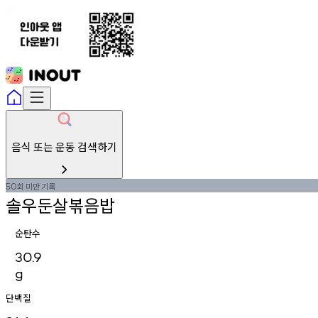
음식 또는 운동 검색하기
회
미만
기록
50
솔우둔살볶음밥
순탄수
30.9
g
단백질