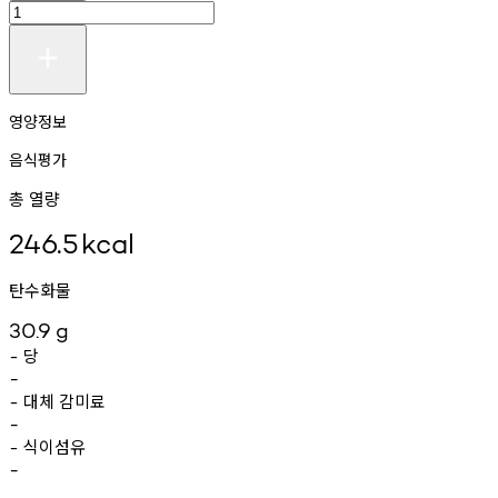
영양정보
음식평가
총 열량
246.5
kcal
탄수화물
30.9
g
당
-
-
대체
감미료
-
-
식이섬유
-
-