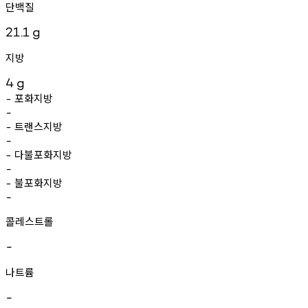
단백질
21.1
g
지방
4
g
포화지방
-
-
트랜스지방
-
-
다불포화지방
-
-
불포화지방
-
-
콜레스트롤
-
나트륨
-