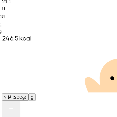
21.1
g
지방
4
g
246.5
kcal
인분
g
(200g)