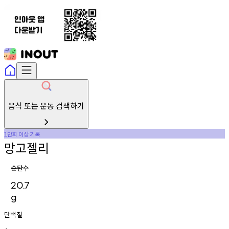
음식 또는 운동 검색하기
만회
이상
기록
1
망고젤리
순탄수
20.7
g
단백질