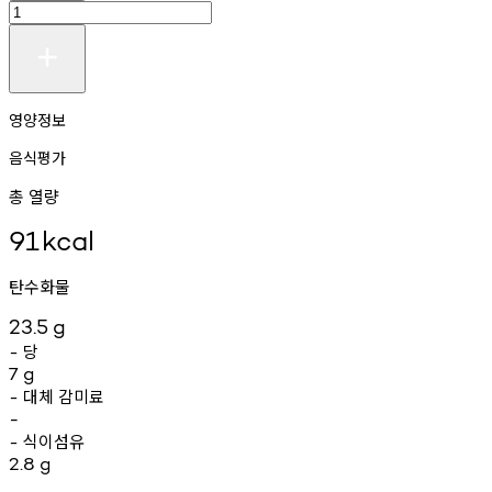
영양정보
음식평가
총 열량
91
kcal
탄수화물
23.5
g
당
-
7
g
대체
감미료
-
-
식이섬유
-
2.8
g