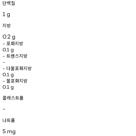
단백질
1
g
지방
0.2
g
포화지방
-
0.1
g
트랜스지방
-
-
다불포화지방
-
0.1
g
불포화지방
-
0.1
g
콜레스트롤
-
나트륨
5
mg