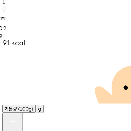
1
g
지방
0.2
g
91
kcal
기본량
g
(100g)