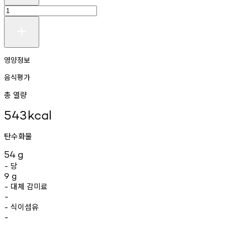
영양정보
음식평가
총 열량
543
kcal
탄수화물
54
g
당
-
9
g
대체
감미료
-
-
식이섬유
-
-