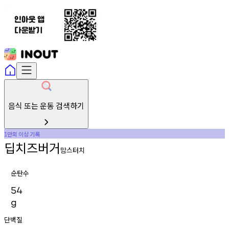
음식 또는 운동 검색하기
만회
이상
기록
1
딥치즈버거
맘스터치
순탄수
54
g
단백질