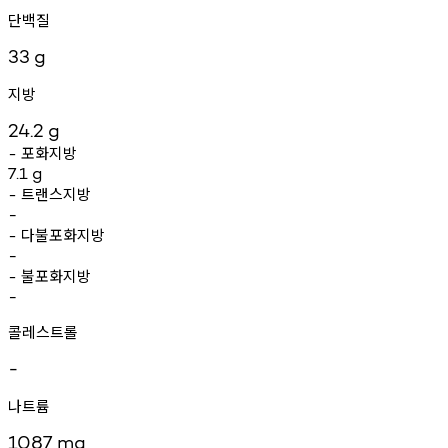
단백질
33
g
지방
24.2
g
포화지방
-
7.1
g
트랜스지방
-
-
다불포화지방
-
-
불포화지방
-
-
콜레스트롤
-
나트륨
1087
mg