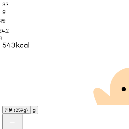
33
g
지방
24.2
g
543
kcal
인분
g
(259g)