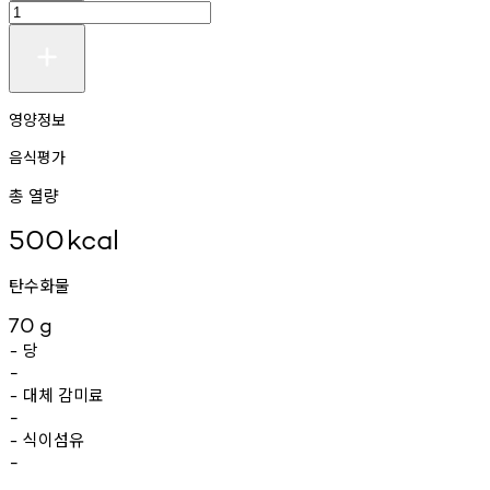
영양정보
음식평가
총 열량
500
kcal
탄수화물
70
g
당
-
-
대체
감미료
-
-
식이섬유
-
-