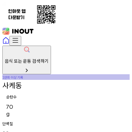
음식 또는 운동 검색하기
만회
이상
기록
1
사케동
순탄수
70
g
단백질