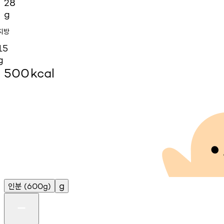
28
g
지방
15
g
500
kcal
인분
g
(600g)