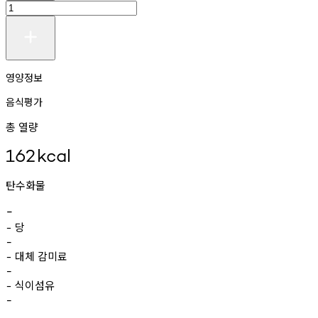
영양정보
음식평가
총 열량
162
kcal
탄수화물
-
당
-
-
대체
감미료
-
-
식이섬유
-
-