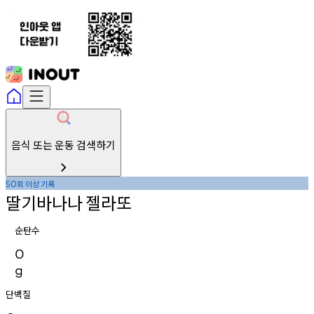
음식 또는 운동 검색하기
회
이상
기록
50
딸기바나나
젤라또
순탄수
0
g
단백질