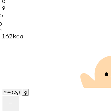
0
g
지방
0
g
162
kcal
인분
g
(0g)