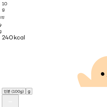
10
g
지방
9
g
240
kcal
인분
g
(100g)