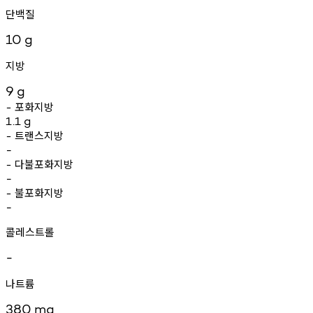
단백질
10
g
지방
9
g
포화지방
-
1.1
g
트랜스지방
-
-
다불포화지방
-
-
불포화지방
-
-
콜레스트롤
-
나트륨
380
mg