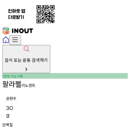
음식 또는 운동 검색하기
천회
이상
기록
1
팔라펠
이노센트
순탄수
30
g
단백질