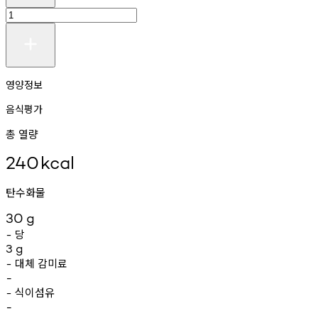
영양정보
음식평가
총 열량
240
kcal
탄수화물
30
g
당
-
3
g
대체
감미료
-
-
식이섬유
-
-