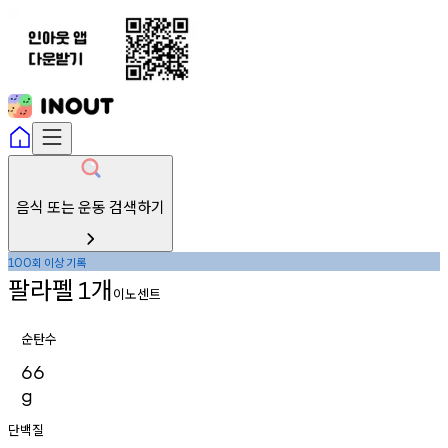
음식 또는 운동 검색하기
회
이상
기록
100
팔라펠
개
1
이노센트
순탄수
66
g
단백질