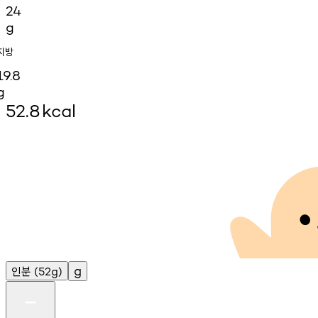
24
g
지방
19.8
g
52.8
kcal
인분
g
(52g)