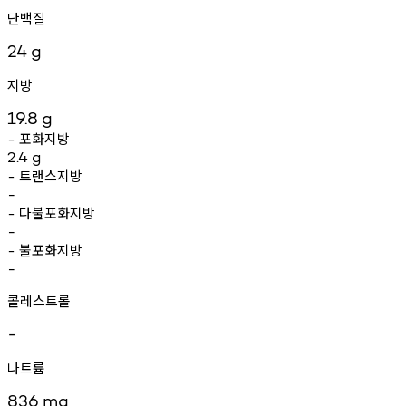
단백질
24
g
지방
19.8
g
포화지방
-
2.4
g
트랜스지방
-
-
다불포화지방
-
-
불포화지방
-
-
콜레스트롤
-
나트륨
836
mg