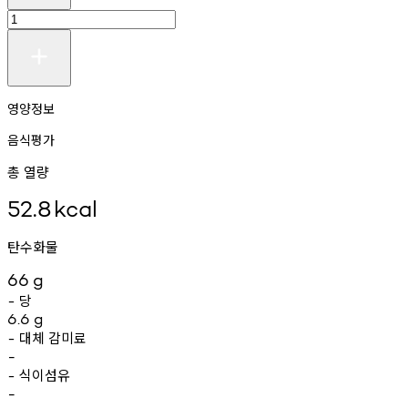
영양정보
음식평가
총 열량
52.8
kcal
탄수화물
66
g
당
-
6.6
g
대체
감미료
-
-
식이섬유
-
-