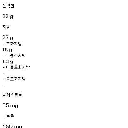
단백질
22
g
지방
23
g
포화지방
-
18
g
트랜스지방
-
1.3
g
다불포화지방
-
-
불포화지방
-
-
콜레스트롤
85
mg
나트륨
650
mg