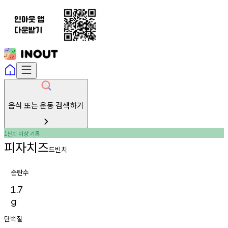
음식 또는 운동 검색하기
천회
이상
기록
1
피자치즈
드빈치
순탄수
1.7
g
단백질