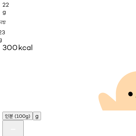
22
g
지방
23
g
300
kcal
인분
g
(100g)