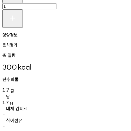
영양정보
음식평가
총 열량
300
kcal
탄수화물
1.7
g
당
-
1.7
g
대체
감미료
-
-
식이섬유
-
-