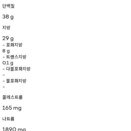
단백질
38
g
지방
29
g
포화지방
-
8
g
트랜스지방
-
0.1
g
다불포화지방
-
-
불포화지방
-
-
콜레스트롤
165
mg
나트륨
1890
mg