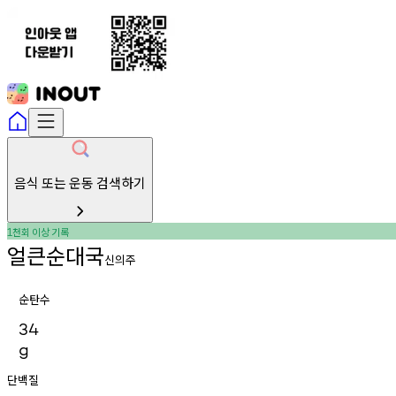
음식 또는 운동 검색하기
천회
이상
기록
1
얼큰순대국
신의주
순탄수
34
g
단백질