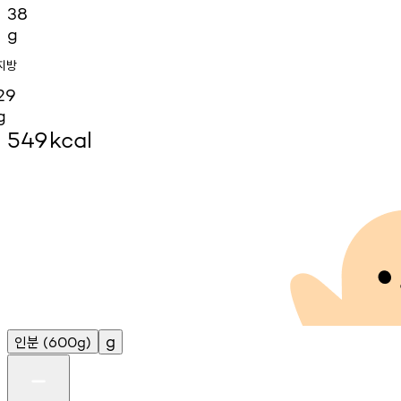
38
g
지방
29
g
549
kcal
인분
g
(600g)