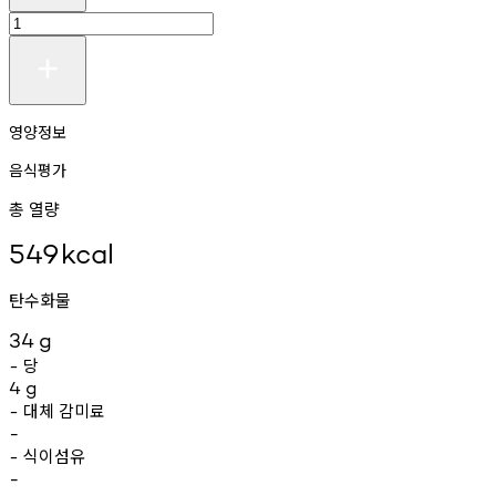
영양정보
음식평가
총 열량
549
kcal
탄수화물
34
g
당
-
4
g
대체
감미료
-
-
식이섬유
-
-