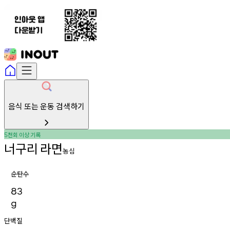
음식 또는 운동 검색하기
천회
이상
기록
5
너구리
라면
농심
순탄수
83
g
단백질