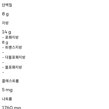
단백질
8
g
지방
14
g
포화지방
-
8
g
트랜스지방
-
-
다불포화지방
-
-
불포화지방
-
-
콜레스트롤
5
mg
나트륨
1760
mg