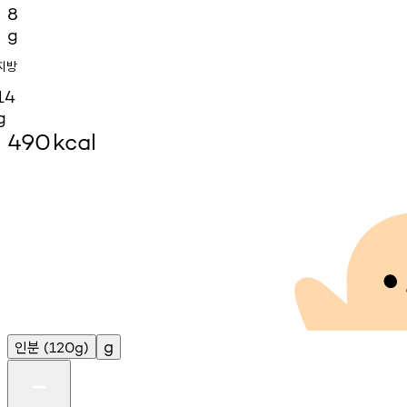
8
g
지방
14
g
490
kcal
인분
g
(120g)