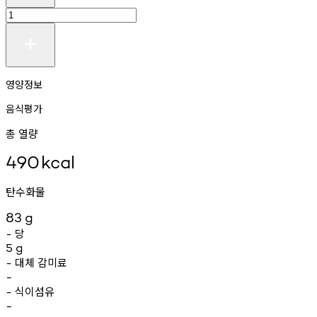
영양정보
음식평가
총 열량
490
kcal
탄수화물
83
g
당
-
5
g
대체
감미료
-
-
식이섬유
-
-