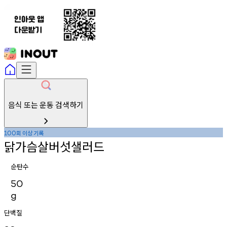
음식 또는 운동 검색하기
회
이상
기록
100
닭가슴살버섯샐러드
순탄수
50
g
단백질