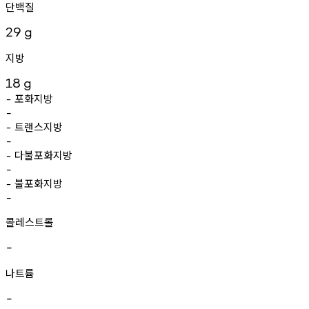
단백질
29
g
지방
18
g
포화지방
-
-
트랜스지방
-
-
다불포화지방
-
-
불포화지방
-
-
콜레스트롤
-
나트륨
-