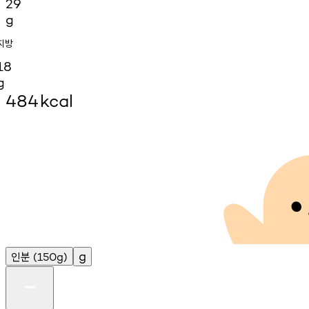
29
g
지방
18
g
484
kcal
인분
g
(150g)