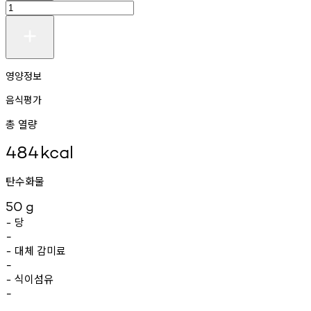
영양정보
음식평가
총 열량
484
kcal
탄수화물
50
g
당
-
-
대체
감미료
-
-
식이섬유
-
-