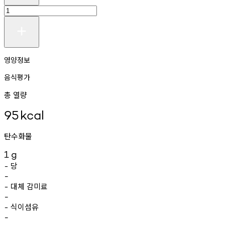
영양정보
음식평가
총 열량
95
kcal
탄수화물
1
g
당
-
-
대체
감미료
-
-
식이섬유
-
-