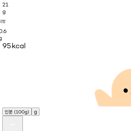
21
g
지방
0.6
g
95
kcal
인분
g
(100g)