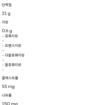
단백질
21
g
지방
0.6
g
포화지방
-
-
트랜스지방
-
-
다불포화지방
-
-
불포화지방
-
-
콜레스트롤
55
mg
나트륨
150
mg