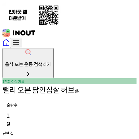
음식 또는 운동 검색하기
천회
이상
기록
1
랠리
오븐
닭안심살
허브
랠리
순탄수
1
g
단백질