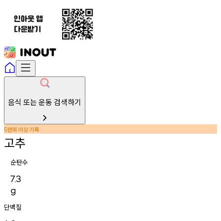
음식 또는 운동 검색하기
만회
이상
기록
5
고추
순탄수
7.3
g
단백질