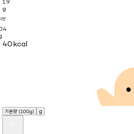
1.9
g
지방
0.4
g
40
kcal
기본량
g
(100g)