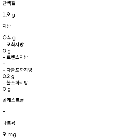
단백질
1.9
g
지방
0.4
g
포화지방
-
0
g
트랜스지방
-
-
다불포화지방
-
0.2
g
불포화지방
-
0
g
콜레스트롤
-
나트륨
9
mg