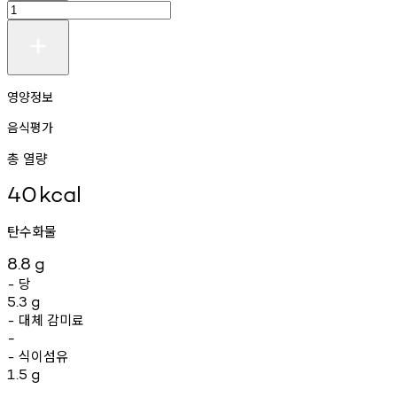
영양정보
음식평가
총 열량
40
kcal
탄수화물
8.8
g
당
-
5.3
g
대체
감미료
-
-
식이섬유
-
1.5
g