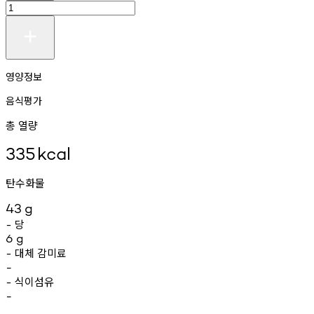
영양정보
음식평가
총 열량
335
kcal
탄수화물
43
g
당
-
6
g
대체
감미료
-
-
식이섬유
-
-