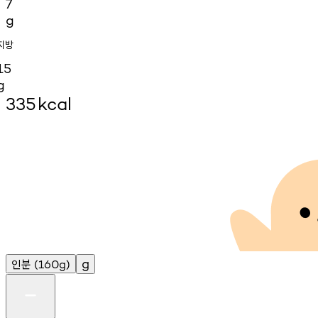
7
g
지방
15
g
335
kcal
인분
g
(160g)