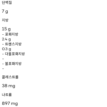
단백질
7
g
지방
15
g
포화지방
-
2.4
g
트랜스지방
-
0.3
g
다불포화지방
-
-
불포화지방
-
-
콜레스트롤
38
mg
나트륨
897
mg