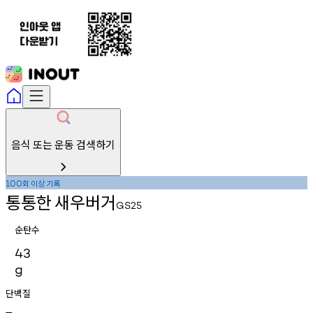
음식 또는 운동 검색하기
회
이상
기록
100
통통한
새우버거
GS25
순탄수
43
g
단백질