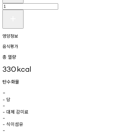
영양정보
음식평가
총 열량
330
kcal
탄수화물
-
당
-
-
대체
감미료
-
-
식이섬유
-
-