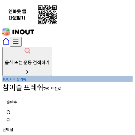
음식 또는 운동 검색하기
회
이상
기록
100
참이슬
프레쉬
하이트진로
순탄수
0
g
단백질