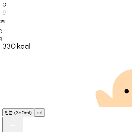
0
g
지방
0
g
330
kcal
인분
ml
(360ml)