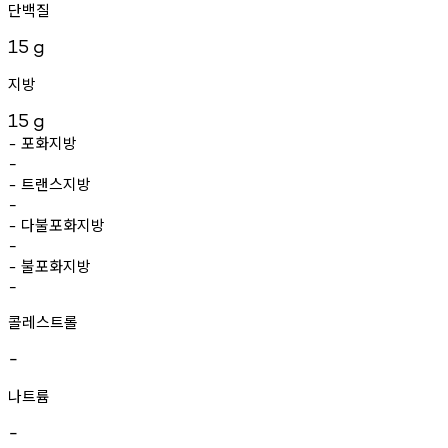
단백질
15
g
지방
15
g
포화지방
-
-
트랜스지방
-
-
다불포화지방
-
-
불포화지방
-
-
콜레스트롤
-
나트륨
-