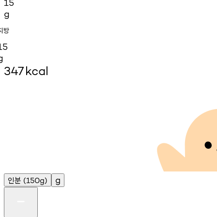
15
g
지방
15
g
347
kcal
인분
g
(150g)