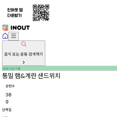
음식 또는 운동 검색하기
천회
이상
기록
1
통밀
햄
계란
샌드위치
&
순탄수
38
g
단백질