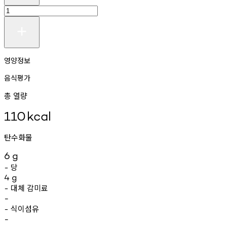
영양정보
음식평가
총 열량
110
kcal
탄수화물
6
g
당
-
4
g
대체
감미료
-
-
식이섬유
-
-