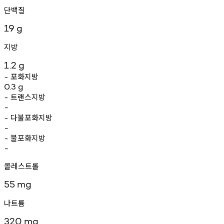
단백질
19
g
지방
1.2
g
포화지방
-
0.3
g
트랜스지방
-
-
다불포화지방
-
-
불포화지방
-
-
콜레스트롤
55
mg
나트륨
320
mg