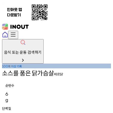
음식 또는 운동 검색하기
회
이상
기록
100
소스를
품은
닭가슴살
바르닭
순탄수
6
g
단백질