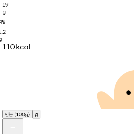
19
g
지방
1.2
g
110
kcal
인분
g
(100g)