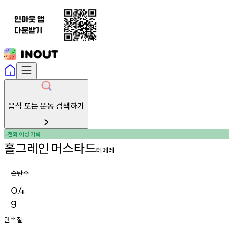
음식 또는 운동 검색하기
천회
이상
기록
5
홀그레인
머스타드
테메레
순탄수
0.4
g
단백질