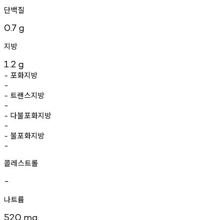
단백질
0.7
g
지방
1.2
g
포화지방
-
-
트랜스지방
-
-
다불포화지방
-
-
불포화지방
-
-
콜레스트롤
-
나트륨
520
mg