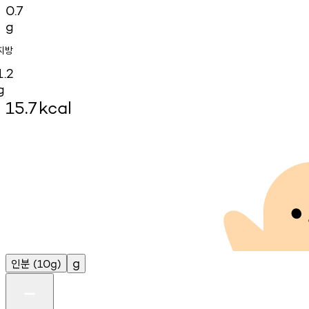
0.7
g
지방
1.2
g
15.7
kcal
인분
g
(10g)