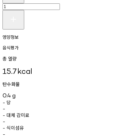
영양정보
음식평가
총 열량
15.7
kcal
탄수화물
0.4
g
당
-
-
대체
감미료
-
-
식이섬유
-
-