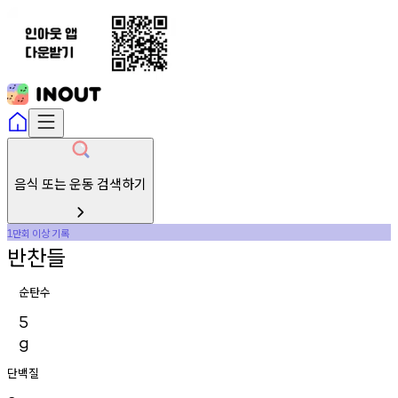
음식 또는 운동 검색하기
만회
이상
기록
1
반찬들
순탄수
5
g
단백질