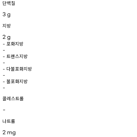
단백질
3
g
지방
2
g
포화지방
-
-
트랜스지방
-
-
다불포화지방
-
-
불포화지방
-
-
콜레스트롤
-
나트륨
2
mg