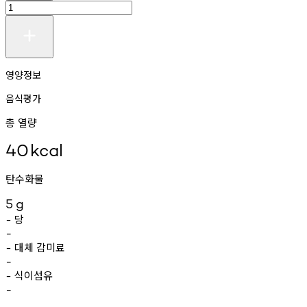
영양정보
음식평가
총 열량
40
kcal
탄수화물
5
g
당
-
-
대체
감미료
-
-
식이섬유
-
-