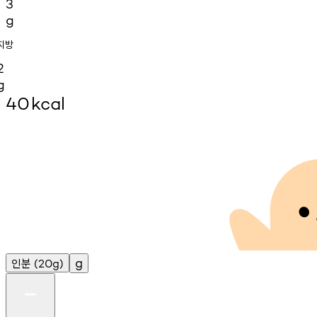
3
g
지방
2
g
40
kcal
인분
g
(20g)