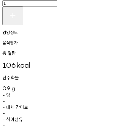
영양정보
음식평가
총 열량
106
kcal
탄수화물
0.9
g
당
-
-
대체
감미료
-
-
식이섬유
-
-