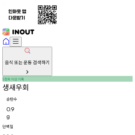
음식 또는 운동 검색하기
천회
이상
기록
5
생새우회
순탄수
0.9
g
단백질