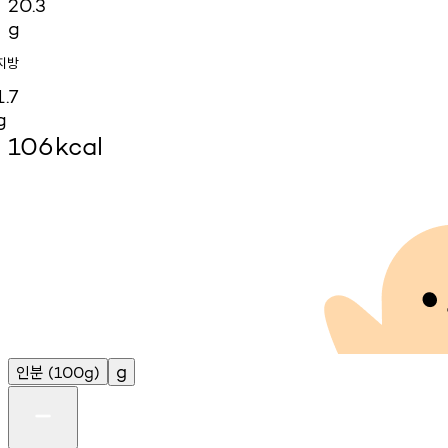
20.3
g
지방
1.7
g
106
kcal
인분
g
(100g)