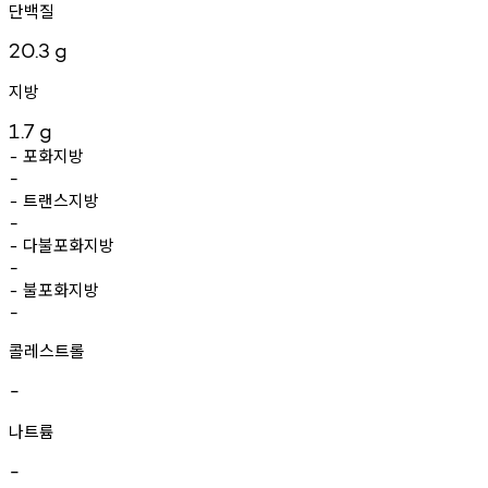
단백질
20.3
g
지방
1.7
g
포화지방
-
-
트랜스지방
-
-
다불포화지방
-
-
불포화지방
-
-
콜레스트롤
-
나트륨
-