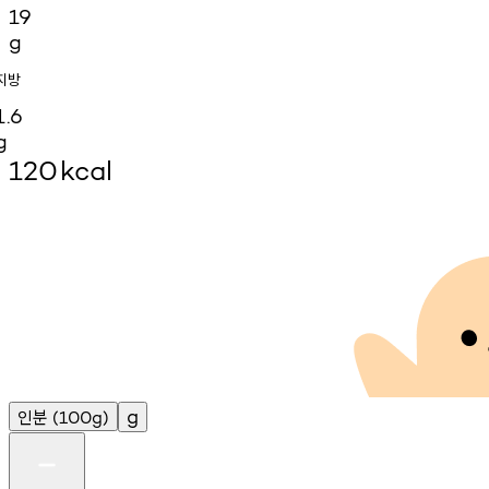
19
g
지방
1.6
g
120
kcal
인분
g
(100g)