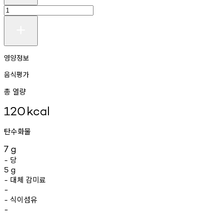
영양정보
음식평가
총 열량
120
kcal
탄수화물
7
g
당
-
5
g
대체
감미료
-
-
식이섬유
-
-