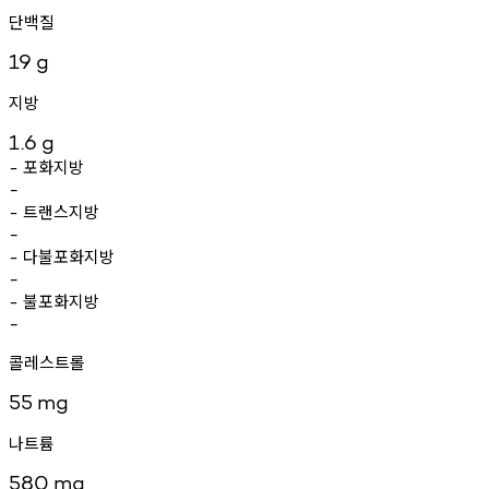
단백질
19
g
지방
1.6
g
포화지방
-
-
트랜스지방
-
-
다불포화지방
-
-
불포화지방
-
-
콜레스트롤
55
mg
나트륨
580
mg