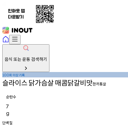
음식 또는 운동 검색하기
회
이상
기록
100
슬라이스
닭가슴살
매콤닭갈비맛
한끼통살
순탄수
7
g
단백질