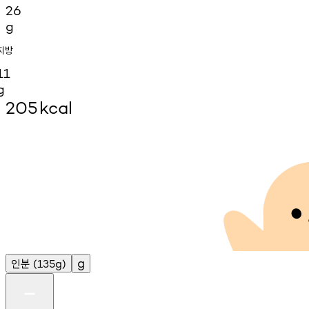
26
g
지방
11
g
205
kcal
인분
g
(135g)