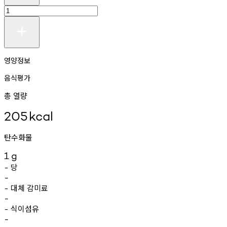
영양정보
음식평가
총 열량
205
kcal
탄수화물
1
g
당
-
-
대체
감미료
-
-
식이섬유
-
-