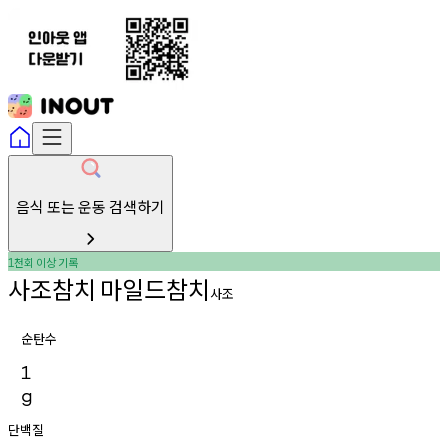
음식 또는 운동 검색하기
천회
이상
기록
1
사조참치
마일드참치
사조
순탄수
1
g
단백질