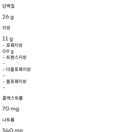
단백질
26
g
지방
11
g
포화지방
-
0.9
g
트랜스지방
-
-
다불포화지방
-
-
불포화지방
-
-
콜레스트롤
70
mg
나트륨
540
mg