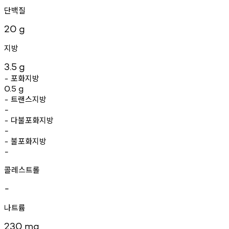
단백질
20
g
지방
3.5
g
포화지방
-
0.5
g
트랜스지방
-
-
다불포화지방
-
-
불포화지방
-
-
콜레스트롤
-
나트륨
230
mg