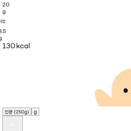
20
g
지방
3.5
g
130
kcal
인분
g
(250g)