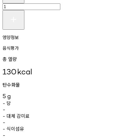
영양정보
음식평가
총 열량
130
kcal
탄수화물
5
g
당
-
-
대체
감미료
-
-
식이섬유
-
-