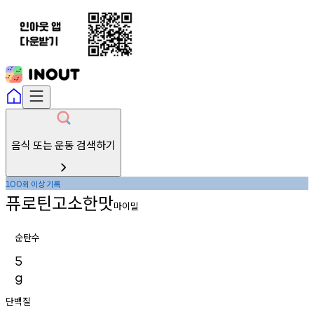
음식 또는 운동 검색하기
회
이상
기록
100
퓨로틴고소한맛
마이밀
순탄수
5
g
단백질