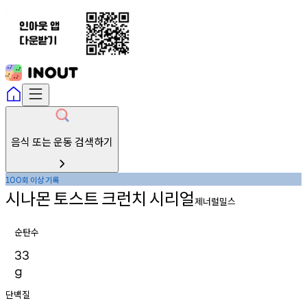
음식 또는 운동 검색하기
회
이상
기록
100
시나몬
토스트
크런치
시리얼
제너럴밀스
순탄수
33
g
단백질