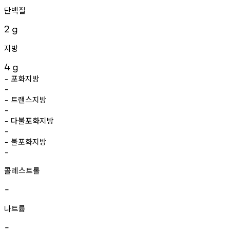
단백질
2
g
지방
4
g
포화지방
-
-
트랜스지방
-
-
다불포화지방
-
-
불포화지방
-
-
콜레스트롤
-
나트륨
-