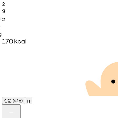
2
g
지방
4
g
170
kcal
인분
g
(41g)