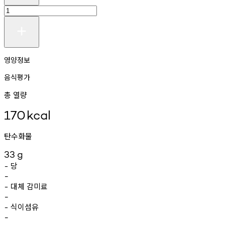
영양정보
음식평가
총 열량
170
kcal
탄수화물
33
g
당
-
-
대체
감미료
-
-
식이섬유
-
-