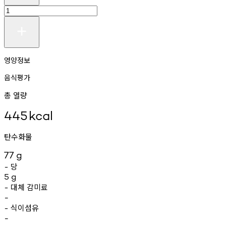
영양정보
음식평가
총 열량
445
kcal
탄수화물
77
g
당
-
5
g
대체
감미료
-
-
식이섬유
-
-