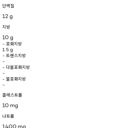
단백질
12
g
지방
10
g
포화지방
-
1.5
g
트랜스지방
-
-
다불포화지방
-
-
불포화지방
-
-
콜레스트롤
10
mg
나트륨
1400
mg