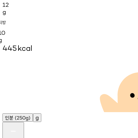
12
g
지방
10
g
445
kcal
인분
g
(250g)