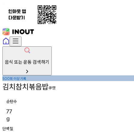
음식 또는 운동 검색하기
회
이상
기록
500
김치참치볶음밥
쿠캣
순탄수
77
g
단백질