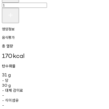
영양정보
음식평가
총 열량
170
kcal
탄수화물
31
g
당
-
30
g
대체
감미료
-
-
식이섬유
-
-