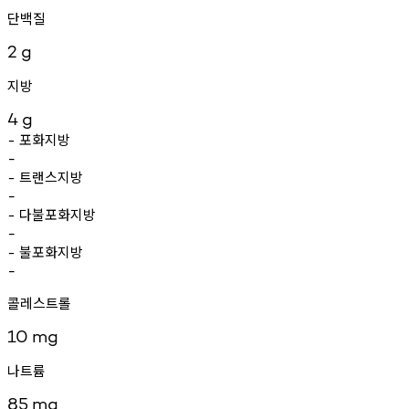
단백질
2
g
지방
4
g
포화지방
-
-
트랜스지방
-
-
다불포화지방
-
-
불포화지방
-
-
콜레스트롤
10
mg
나트륨
85
mg