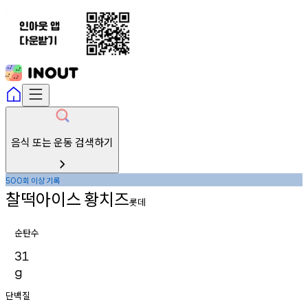
음식 또는 운동 검색하기
회
이상
기록
500
찰떡아이스
황치즈
롯데
순탄수
31
g
단백질