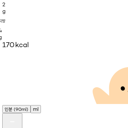
2
g
지방
4
g
170
kcal
인분
ml
(90ml)