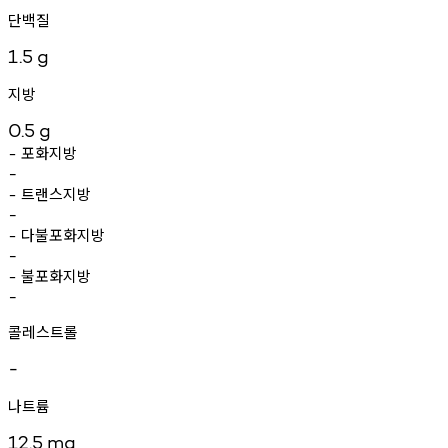
단백질
1.5
g
지방
0.5
g
포화지방
-
-
트랜스지방
-
-
다불포화지방
-
-
불포화지방
-
-
콜레스트롤
-
나트륨
12.5
mg