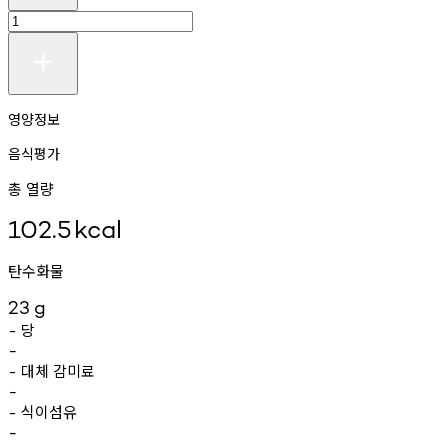
영양정보
음식평가
총 열량
102.5
kcal
탄수화물
23
g
당
-
-
대체
감미료
-
-
식이섬유
-
-