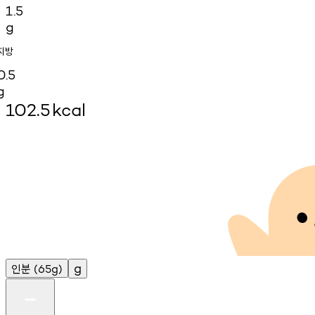
1.5
g
지방
0.5
g
102.5
kcal
인분
g
(65g)