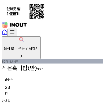
음식 또는 운동 검색하기
회
미만
기록
50
작은흑미밥
반
(
)
양반
순탄수
23
g
단백질