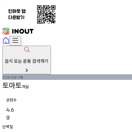
음식 또는 운동 검색하기
회
미만
기록
50
토마토
자달
순탄수
4.6
g
단백질