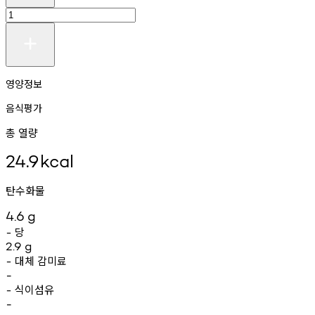
영양정보
음식평가
총 열량
24.9
kcal
탄수화물
4.6
g
당
-
2.9
g
대체
감미료
-
-
식이섬유
-
-