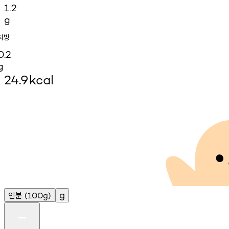
1.2
g
지방
0.2
g
24.9
kcal
인분
g
(100g)