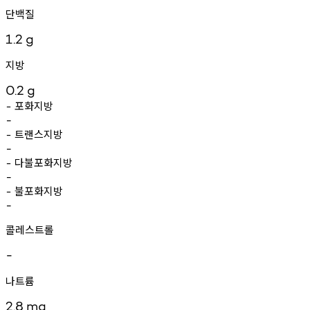
단백질
1.2
g
지방
0.2
g
포화지방
-
-
트랜스지방
-
-
다불포화지방
-
-
불포화지방
-
-
콜레스트롤
-
나트륨
2.8
mg