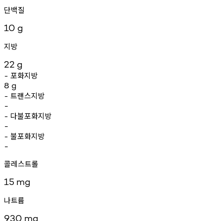
단백질
10
g
지방
22
g
포화지방
-
8
g
트랜스지방
-
-
다불포화지방
-
-
불포화지방
-
-
콜레스트롤
15
mg
나트륨
930
mg