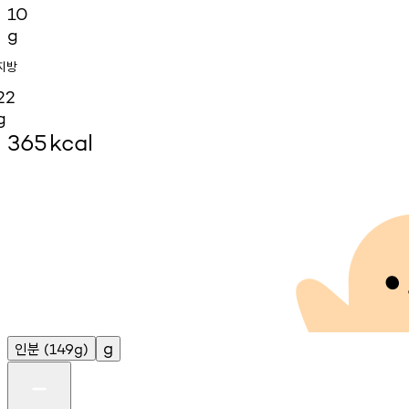
10
g
지방
22
g
365
kcal
인분
g
(149g)