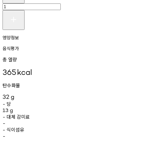
영양정보
음식평가
총 열량
365
kcal
탄수화물
32
g
당
-
13
g
대체
감미료
-
-
식이섬유
-
-