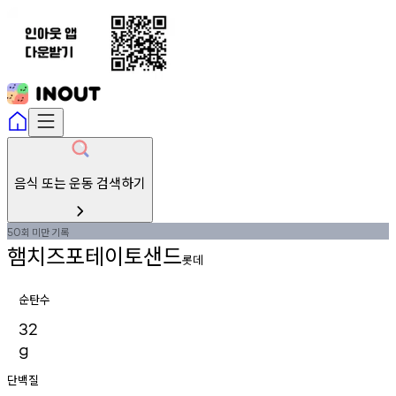
음식 또는 운동 검색하기
회
미만
기록
50
햄치즈포테이토샌드
롯데
순탄수
32
g
단백질