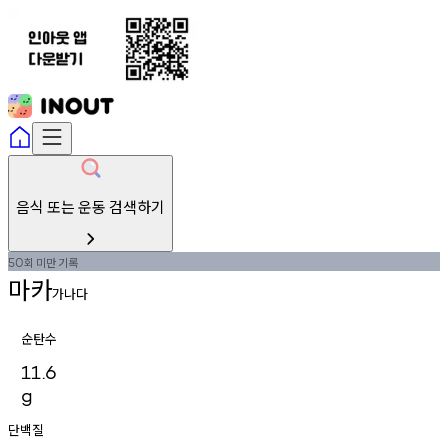
음식 또는 운동 검색하기
회
미만
기록
50
마카
가나다
순탄수
11.6
g
단백질