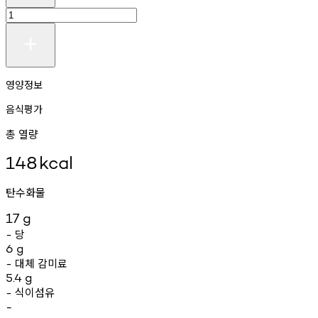
영양정보
음식평가
총 열량
148
kcal
탄수화물
17
g
당
-
6
g
대체
감미료
-
5.4
g
식이섬유
-
-