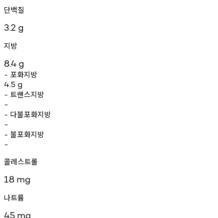
단백질
3.2
g
지방
8.4
g
포화지방
-
4.5
g
트랜스지방
-
-
다불포화지방
-
-
불포화지방
-
-
콜레스트롤
18
mg
나트륨
45
mg