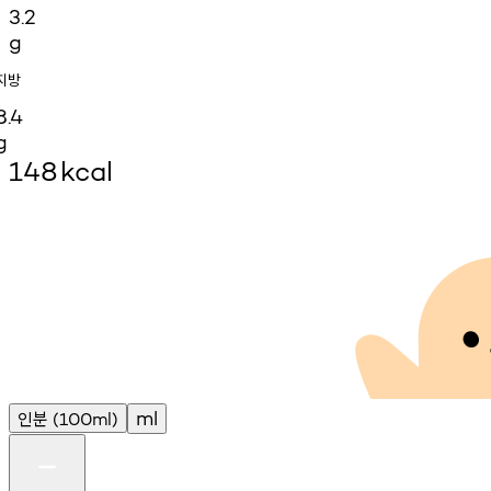
3.2
g
지방
8.4
g
148
kcal
인분
ml
(100ml)