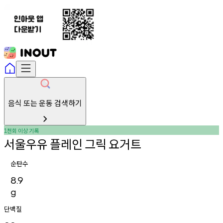
음식 또는 운동 검색하기
천회
이상
기록
1
서울우유
플레인
그릭
요거트
순탄수
8.9
g
단백질