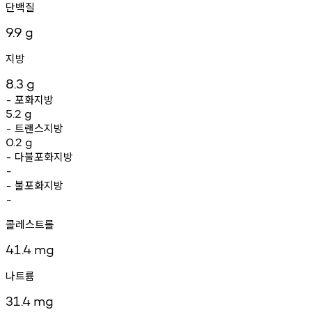
단백질
9.9
g
지방
8.3
g
포화지방
-
5.2
g
트랜스지방
-
0.2
g
다불포화지방
-
-
불포화지방
-
-
콜레스트롤
41.4
mg
나트륨
31.4
mg