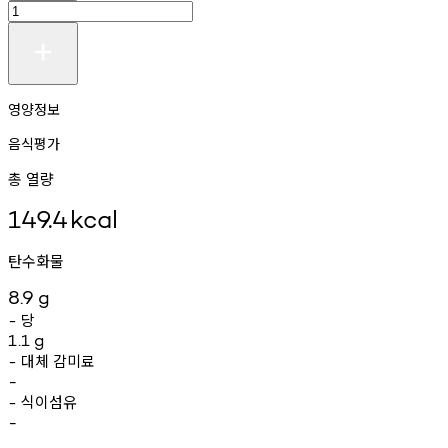
영양정보
음식평가
총 열량
149.4
kcal
탄수화물
8.9
g
당
-
1.1
g
대체
감미료
-
-
식이섬유
-
-