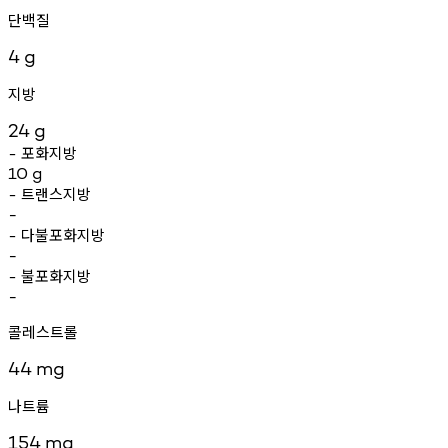
단백질
4
g
지방
24
g
포화지방
-
10
g
트랜스지방
-
-
다불포화지방
-
-
불포화지방
-
-
콜레스트롤
44
mg
나트륨
154
mg