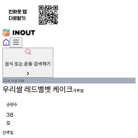
음식 또는 운동 검색하기
회
미만
기록
50
우리쌀
레드벨벳
케이크
가루쌀
순탄수
38
g
단백질