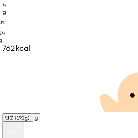
4
g
지방
24
g
762
kcal
인분
g
(192g)