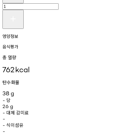
영양정보
음식평가
총 열량
762
kcal
탄수화물
38
g
당
-
26
g
대체
감미료
-
-
식이섬유
-
-