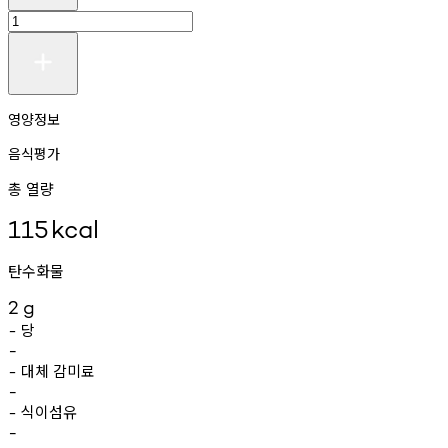
영양정보
음식평가
총 열량
115
kcal
탄수화물
2
g
당
-
-
대체
감미료
-
-
식이섬유
-
-