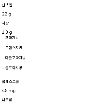
단백질
22
g
지방
1.3
g
포화지방
-
-
트랜스지방
-
-
다불포화지방
-
-
불포화지방
-
-
콜레스트롤
45
mg
나트륨
-