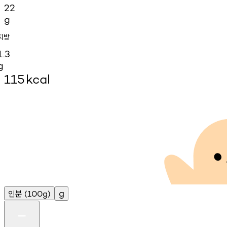
22
g
지방
1.3
g
115
kcal
인분
g
(100g)