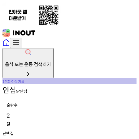
음식 또는 운동 검색하기
만회
이상
기록
1
안심
닭안심
순탄수
2
g
단백질