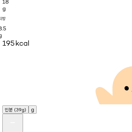
18
g
지방
8.5
g
195
kcal
인분
g
(39g)