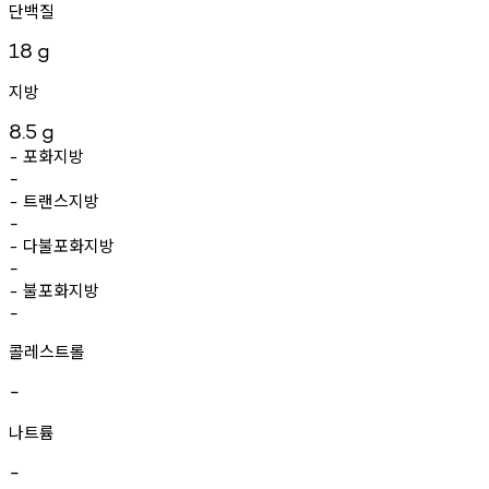
단백질
18
g
지방
8.5
g
포화지방
-
-
트랜스지방
-
-
다불포화지방
-
-
불포화지방
-
-
콜레스트롤
-
나트륨
-