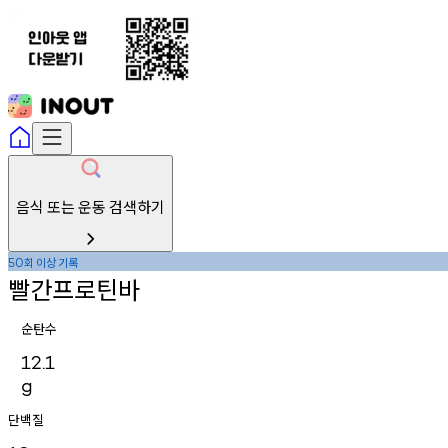
음식 또는 운동 검색하기
회
이상
기록
50
빨간프로틴바
순탄수
12.1
g
단백질