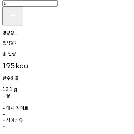
영양정보
음식평가
총 열량
195
kcal
탄수화물
12.1
g
당
-
-
대체
감미료
-
-
식이섬유
-
-