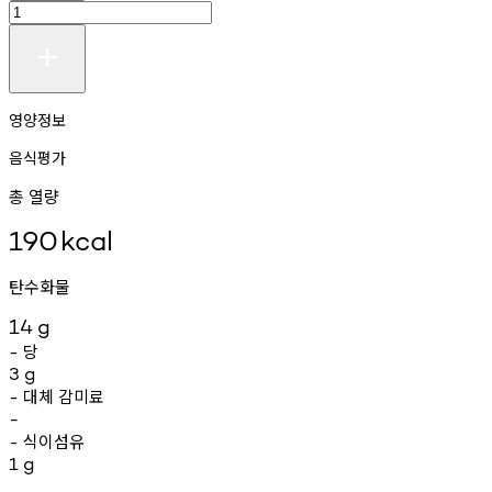
영양정보
음식평가
총 열량
190
kcal
탄수화물
14
g
당
-
3
g
대체
감미료
-
-
식이섬유
-
1
g