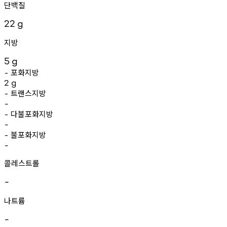
단백질
22
g
지방
5
g
포화지방
-
2
g
트랜스지방
-
-
다불포화지방
-
-
불포화지방
-
-
콜레스트롤
-
나트륨
-