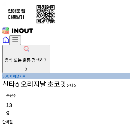
음식 또는 운동 검색하기
회
이상
기록
500
신타
오리지날
초코맛
6
신타
6
순탄수
13
g
단백질