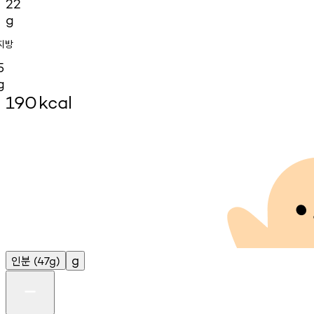
22
g
지방
5
g
190
kcal
인분
g
(47g)