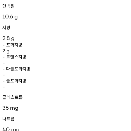
단백질
10.6
g
지방
2.8
g
포화지방
-
2
g
트랜스지방
-
-
다불포화지방
-
-
불포화지방
-
-
콜레스트롤
35
mg
나트륨
40
mg