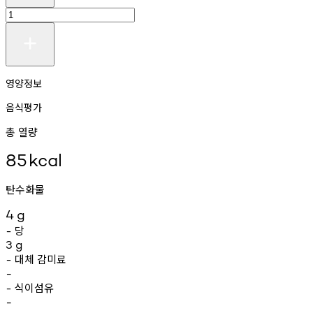
영양정보
음식평가
총 열량
85
kcal
탄수화물
4
g
당
-
3
g
대체
감미료
-
-
식이섬유
-
-