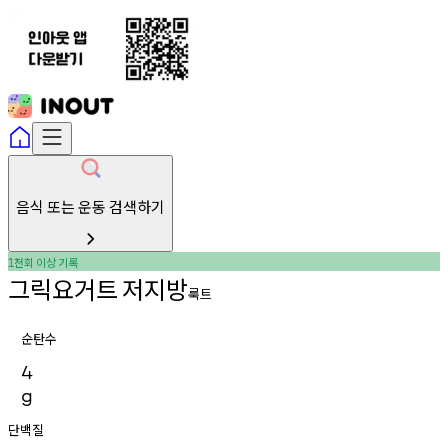
음식 또는 운동 검색하기
천회
이상
기록
1
그릭요거트
저지방
룩트
순탄수
4
g
단백질