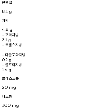
단백질
8.1
g
지방
4.8
g
포화지방
-
3.1
g
트랜스지방
-
-
다불포화지방
-
0.2
g
불포화지방
-
1.4
g
콜레스트롤
20
mg
나트륨
100
mg