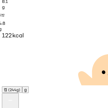
8.1
g
지방
4.8
g
122
kcal
컵
g
(244g)