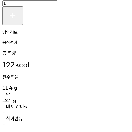
영양정보
음식평가
총 열량
122
kcal
탄수화물
11.4
g
당
-
12.4
g
대체
감미료
-
-
식이섬유
-
-