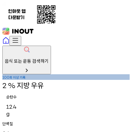
음식 또는 운동 검색하기
회
이상
기록
100
지방
우유
2
%
순탄수
12.4
g
단백질